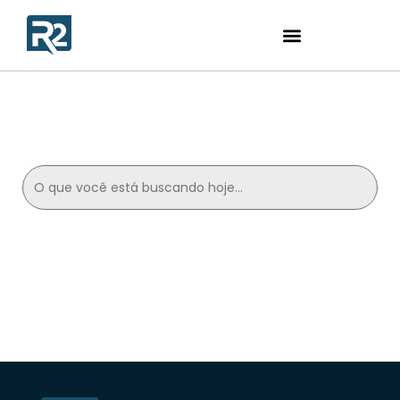
Search
for: