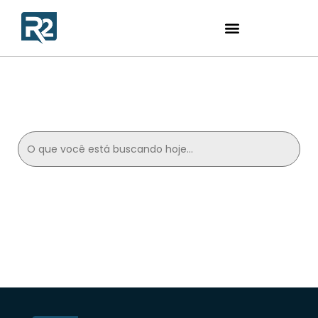
Search
for: