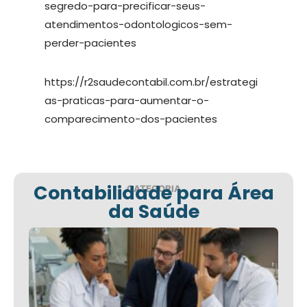
segredo-para-precificar-seus-
atendimentos-odontologicos-sem-
perder-pacientes
https://r2saudecontabil.com.br/estrategi
as-praticas-para-aumentar-o-
comparecimento-dos-pacientes
Contabilidade para Área
CATEGORIA
da Saúde