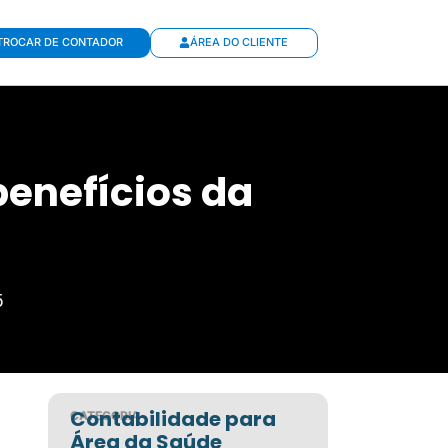
TROCAR DE CONTADOR
ÁREA DO CLIENTE
benefícios da
5
Contabilidade para
CATEGORIA
Área da Saúde