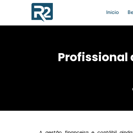
Início
Be
Profissional
A gestão financeira e contábil aind