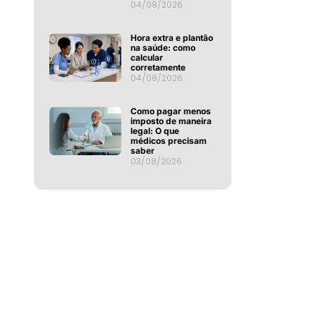
04/08/2026
Hora extra e plantão
na saúde: como
calcular
corretamente
04/08/2026
Como pagar menos
imposto de maneira
legal: O que
médicos precisam
saber
03/08/2026