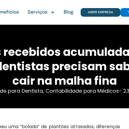
nefícios
Serviços
Blog
ABRIR EMPRESA
 recebidos acumulada
dentistas precisam sab
cair na malha fina
de para Dentista
,
Contabilidade para Médicos
-
23
beu uma “bolada” de plantões atrasados, diferenças