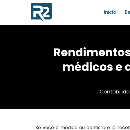
Início
Be
Rendimentos
médicos e 
Contabilida
Se você é médico ou dentista e já rece