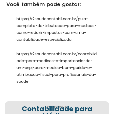
Você também pode gostar:
https://r2saudecontabil.com.br/guia-
completo-de-tributacao-para-medicos-
como-reduzir-impostos-com-uma-
contabilidade-especializada
https://r2saudecontabil.com.br/contabilid
ade-para-medicos-a-importancia-de-
um-cnpj-para-medico-bem-gerido-e-
otimizacao-fiscal-para-profissionais-da-
saude
Contabilidade para
CATEGORIA