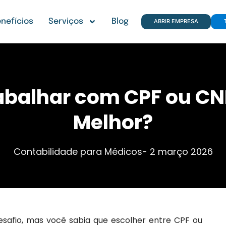
nefícios
Serviços
Blog
ABRIR EMPRESA
abalhar com CPF ou CNP
Melhor?
Contabilidade para Médicos
-
2 março 2026
afio, mas você sabia que escolher entre CPF ou