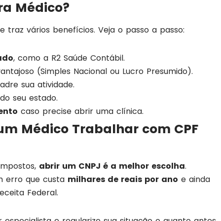
ra Médico?
e traz vários benefícios. Veja o passo a passo:
ado
, como a R2 Saúde Contábil.
antajoso (Simples Nacional ou Lucro Presumido).
adre sua atividade.
do seu estado.
ento
caso precise abrir uma clínica.
 um Médico Trabalhar com CPF
impostos,
abrir um CNPJ é a melhor escolha
.
m erro que custa
milhares de reais por ano
e ainda
ceita Federal.
especialista e regularize sua situação o quanto antes.