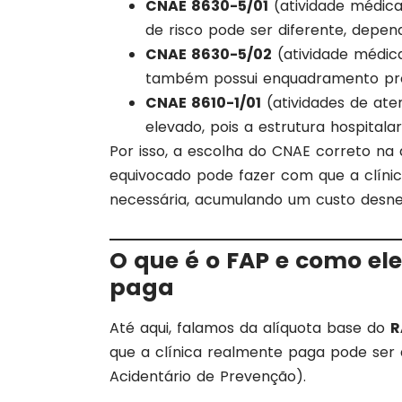
CNAE 8630-5/01
(atividade médica
de risco pode ser diferente, depend
CNAE 8630-5/02
(atividade médic
também possui enquadramento pró
CNAE 8610-1/01
(atividades de ate
elevado, pois a estrutura hospitala
Por isso, a escolha do CNAE correto n
equivocado pode fazer com que a clíni
necessária, acumulando um custo desn
O que é o FAP e como el
paga
Até aqui, falamos da alíquota base do
R
que a clínica realmente paga pode ser 
Acidentário de Prevenção).