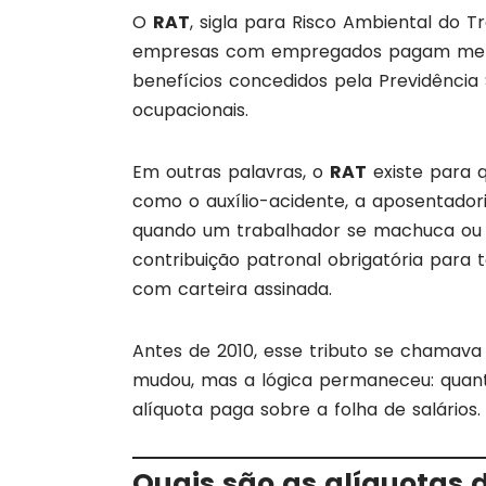
O
RAT
, sigla para Risco Ambiental do T
empresas com empregados pagam mensal
benefícios concedidos pela Previdência
ocupacionais.
Em outras palavras, o
RAT
existe para 
como o auxílio-acidente, a aposentadori
quando um trabalhador se machuca ou 
contribuição patronal obrigatória pa
com carteira assinada.
Antes de 2010, esse tributo se chamav
mudou, mas a lógica permaneceu: quanto
alíquota paga sobre a folha de salários.
Quais são as alíquotas 