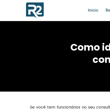
Início
Be
Como id
con
Se você tem funcionários no seu consul