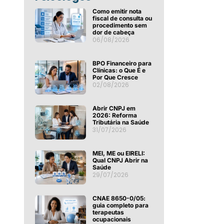
Como emitir nota
fiscal de consulta ou
procedimento sem
dor de cabeça
06/08/2026
BPO Financeiro para
Clínicas: o Que É e
Por Que Cresce
02/08/2026
Abrir CNPJ em
2026: Reforma
Tributária na Saúde
31/07/2026
MEI, ME ou EIRELI:
Qual CNPJ Abrir na
Saúde
29/07/2026
CNAE 8650-0/05:
guia completo para
terapeutas
ocupacionais