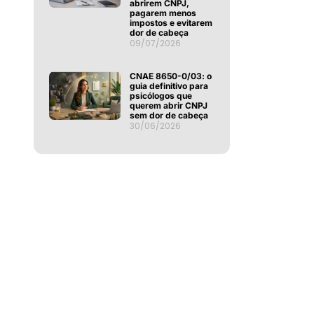
abrirem CNPJ,
pagarem menos
impostos e evitarem
dor de cabeça
09/07/2026
CNAE 8650-0/03: o
guia definitivo para
psicólogos que
querem abrir CNPJ
sem dor de cabeça
30/06/2026