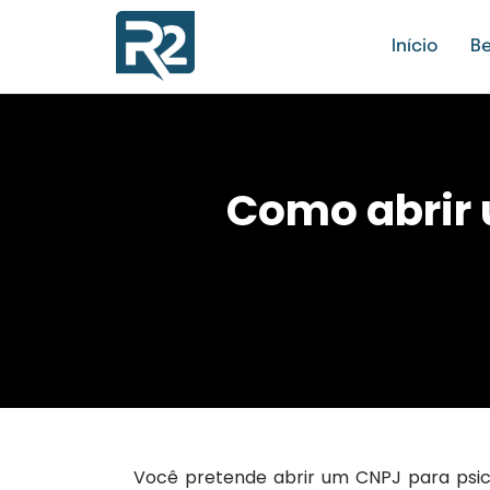
Início
Be
Como abrir 
Você pretende abrir um CNPJ para psic