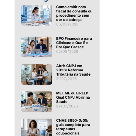
Como emitir nota
fiscal de consulta ou
procedimento sem
dor de cabeça
06/08/2026
BPO Financeiro para
Clínicas: o Que É e
Por Que Cresce
02/08/2026
Abrir CNPJ em
2026: Reforma
Tributária na Saúde
31/07/2026
MEI, ME ou EIRELI:
Qual CNPJ Abrir na
Saúde
29/07/2026
CNAE 8650-0/05:
guia completo para
terapeutas
ocupacionais