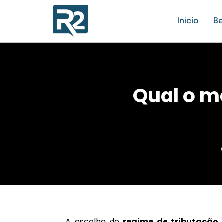
Início
Be
Qual o m
A escolha do
regime de tributação