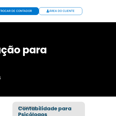
TROCAR DE CONTADOR
ÁREA DO CLIENTE
ação para
4
Contabilidade para
CATEGORIA
Psicólogos