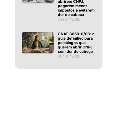
abrirem CNPJ,
pagarem menos
impostos e evitarem
dor de cabeça
09/07/2026
CNAE 8650-0/03: o
guia definitivo para
psicólogos que
querem abrir CNPJ
sem dor de cabeça
30/06/2026