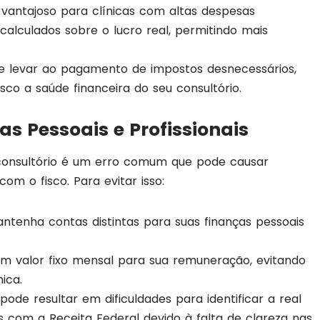
vantajoso para clínicas com altas despesas
calculados sobre o lucro real, permitindo mais
e levar ao pagamento de impostos desnecessários,
sco a saúde financeira do seu consultório.
s Pessoais e Profissionais
consultório é um erro comum que pode causar
om o fisco. Para evitar isso:
antenha contas distintas para suas finanças pessoais
um valor fixo mensal para sua remuneração, evitando
nica.
pode resultar em dificuldades para identificar a real
s com a Receita Federal devido à falta de clareza nas