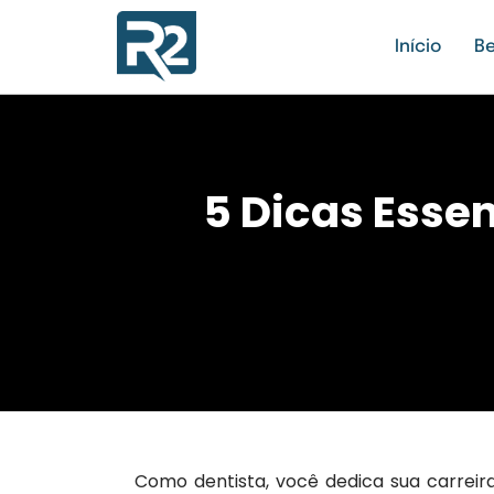
Início
Be
5 Dicas Esse
Como dentista, você dedica sua carreir