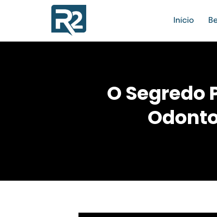
Início
Be
O Segredo 
Odonto