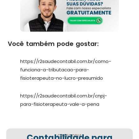
Você também pode gostar:
https://r2saudecontabil.com.br/como-
funciona-a-tributacao-para-
fisioterapeuta-no-lucro-presumido
https://r2saudecontabil.com.br/cnpj-
para-fisioterapeuta-vale-a-pena
Contabilidade para
CATEGORIA