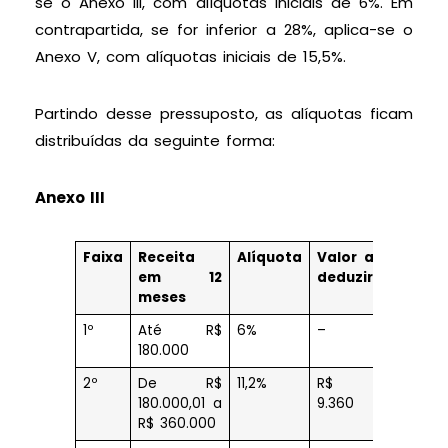
se o Anexo III, com alíquotas iniciais de 6%. Em
contrapartida, se for inferior a 28%, aplica-se o
Anexo V, com alíquotas iniciais de 15,5%.
Partindo desse pressuposto, as alíquotas ficam
distribuídas da seguinte forma:
Anexo III
Faixa
Receita
Alíquota
Valor a
em 12
deduzir
meses
1º
Até R$
6%
–
180.000
2º
De R$
11,2%
R$
180.000,01 a
9.360
R$ 360.000