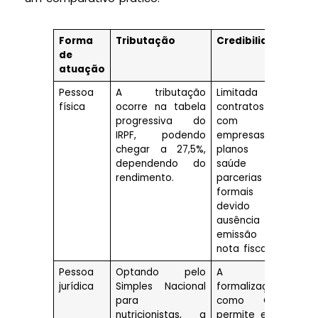
Forma
Tributação
Credibilidade
Ben
de
fis
atuação
Pessoa
A tributação
Limitada para
N
física
ocorre na tabela
contratos
ded
progressiva do
com
esp
IRPF, podendo
empresas,
e 
chegar a 27,5%,
planos de
prof
dependendo do
saúde e
po
rendimento.
parcerias
dif
formais
ser
devido à
com
ausência de
par
emissão de
aba
nota fiscal.
Pessoa
Optando pelo
A
Per
jurídica
Simples Nacional
formalização
ded
para
como CNPJ
des
nutricionistas, a
permite emitir
ope