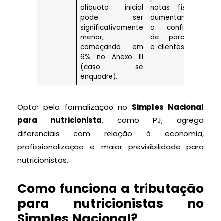
alíquota inicial
notas fiscais,
e u
pode ser
aumentando
alí
significativamente
a confiança
mai
menor,
de parceiros
no
começando em
e clientes.
Naci
6% no Anexo III
(caso se
enquadre).
Optar pela formalização no
Simples Nacional
para nutricionista
, como PJ, agrega
diferenciais com relação à economia,
profissionalização e maior previsibilidade para
nutricionistas.
Como funciona a tributação
para nutricionistas no
Simples Nacional?