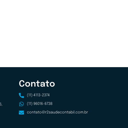
Contato
(11) 4113-2374
(11) 96016-6738
6,
contato@r2saudecontabil.com.br