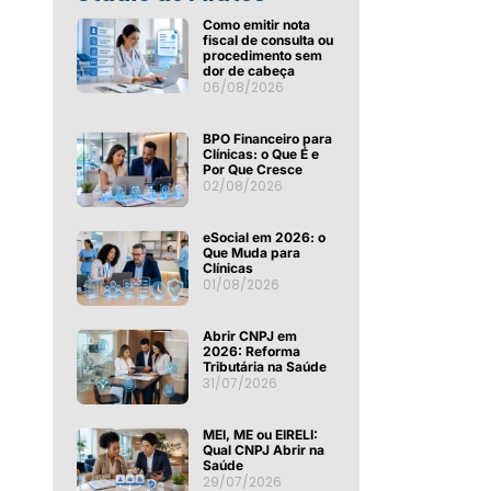
Como emitir nota
fiscal de consulta ou
procedimento sem
dor de cabeça
06/08/2026
BPO Financeiro para
Clínicas: o Que É e
Por Que Cresce
02/08/2026
eSocial em 2026: o
Que Muda para
Clínicas
01/08/2026
Abrir CNPJ em
2026: Reforma
Tributária na Saúde
31/07/2026
MEI, ME ou EIRELI:
Qual CNPJ Abrir na
Saúde
29/07/2026