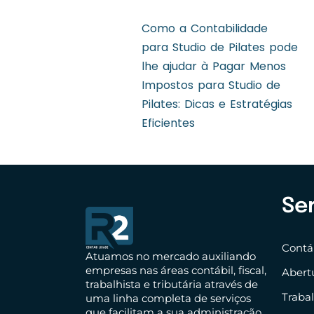
Como a Contabilidade
para Studio de Pilates pode
lhe ajudar à Pagar Menos
Impostos para Studio de
Pilates: Dicas e Estratégias
Eficientes
Se
Contáb
Atuamos no mercado auxiliando
empresas nas áreas contábil, fiscal,
Abert
trabalhista e tributária através de
Traba
uma linha completa de serviços
que facilitam a sua administração