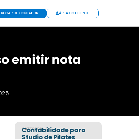
TROCAR DE CONTADOR
ÁREA DO CLIENTE
so emitir nota
025
Contabilidade para
CATEGORIA
Studio de Pilates