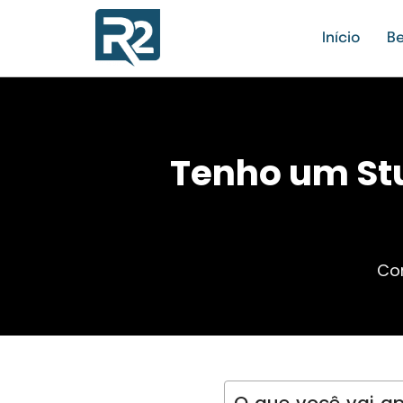
Início
Be
Tenho um Stud
Con