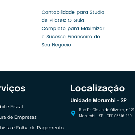
Contabilidade para Studio
de Pilates: O Guia
Completo para Maximizar
o Sucesso Financeiro do
Seu Negócio
rviços
Localização
Unidade Morumbi – SP
il e Fiscal
Rua Dr. Clovis de Oliveira, nº 21
ura de Empresas
Morumbi - SP - CEP 05616-130
lhista e Folha de Pagamento