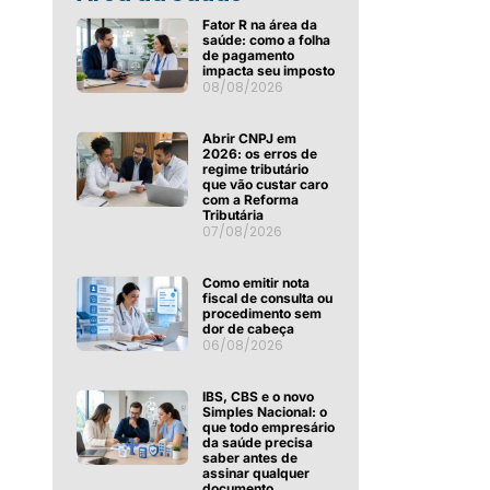
Fator R na área da
saúde: como a folha
de pagamento
impacta seu imposto
08/08/2026
Abrir CNPJ em
2026: os erros de
regime tributário
que vão custar caro
com a Reforma
Tributária
07/08/2026
Como emitir nota
fiscal de consulta ou
procedimento sem
dor de cabeça
06/08/2026
IBS, CBS e o novo
Simples Nacional: o
que todo empresário
da saúde precisa
saber antes de
assinar qualquer
documento