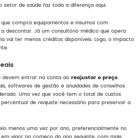
o setor de saúde faz toda a diferença aqui.
pia que compra equipamentos e insumos com
s a descontar. Já um consultório médico que opera
 vai ter menos créditos disponíveis. Logo, o impacto
nte.
reais
ue devem entrar na conta ao
reajustar o preço
.
eriais, softwares de gestão e anuidades de conselhos
nsiderado. Uma vez que você tem o total de custos
r o percentual de reajuste necessário para preservar a
pelo menos uma vez por ano, preferencialmente no
tra em vigor no começo do ano seguinte, com mais