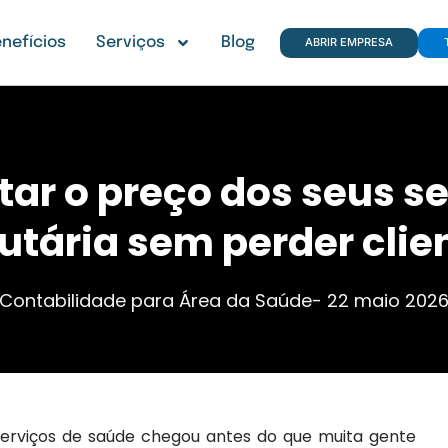
nefícios
Serviços
Blog
ABRIR EMPRESA
ar o preço dos seus s
utária sem perder cli
Contabilidade para Área da Saúde
-
22 maio 202
erviços de saúde chegou antes do que muita gente