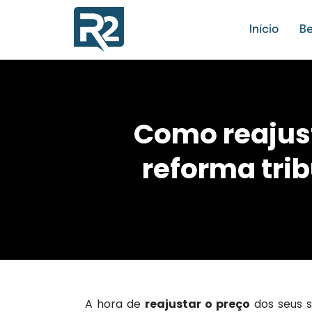
Início
Be
Como reajust
reforma trib
A hora de
reajustar o preço
dos seus s