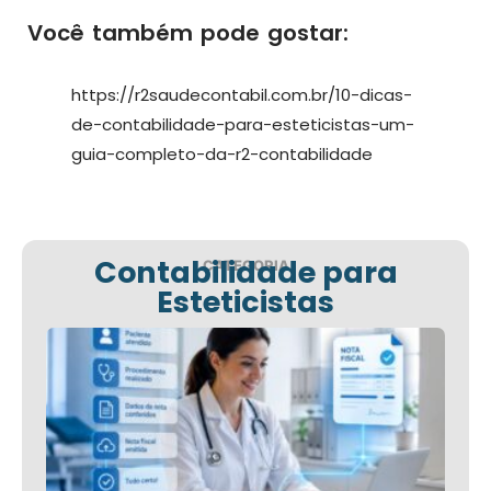
Você também pode gostar:
https://r2saudecontabil.com.br/10-dicas-
de-contabilidade-para-esteticistas-um-
guia-completo-da-r2-contabilidade
Contabilidade para
CATEGORIA
Esteticistas